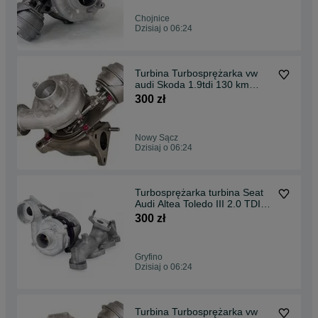
Chojnice
Dzisiaj o 06:24
Turbina Turbosprężarka vw
audi Skoda 1.9tdi 130 km
AWX AFV BGW 130km
300 zł
Nowy Sącz
Dzisiaj o 06:24
Turbosprężarka turbina Seat
Audi Altea Toledo III 2.0 TDI
BKD AZV BKP
300 zł
Gryfino
Dzisiaj o 06:24
Turbina Turbosprężarka vw