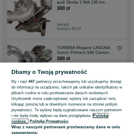
audi Skoda 1.9tdi 130 km
AWX AFV BGW 130km
300 zł
Sieradz
Dzisiaj o 06:24
TURBINA Megane LAGUNA
Scenic Primera S40 Carisma
1.9 115KM 120KM
300 zł
Dbamy o Twoją prywatność
Suwałki
Dzisiaj o 06:24
My i nasi
447
partnerzy przechowujemy lub uzyskujemy dostęp
do informacji na urządzeniu, takich jak unikalne identyfikatory w
plikach cookie w celu przetwarzania danych osobowych.
Turbina po regeneracji Turbo
Użytkownik może zaakceptować wybory lub zarządzać nimi,
Audi Skoda VW 2.0 TDI
klikając poniżej lub w dowolnym momencie na stronie polityki
CBAA,CBAB,CBAC 6
550 zł
prywatności. Te wybory będą sygnalizowane naszym partnerom
i nie będą miały wpływu na dane przeglądania.
Polityka
cookies,
Polityka Prywatności
Straszów
Wraz z naszymi partnerami przetwarzamy dane w celu
Dzisiaj o 06:24
zapewnienia: