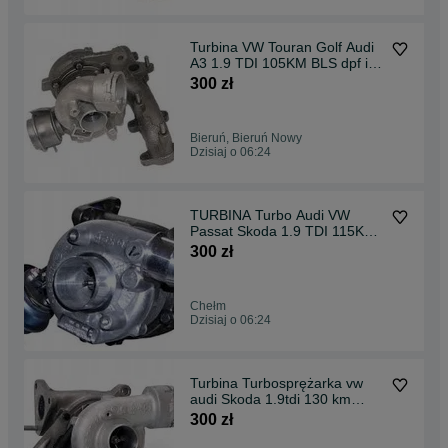
Turbina VW Touran Golf Audi
A3 1.9 TDI 105KM BLS dpf i
bez
300 zł
Bieruń, Bieruń Nowy
Dzisiaj o 06:24
TURBINA Turbo Audi VW
Passat Skoda 1.9 TDI 115KM
AJM ATJ AHH AFN
300 zł
Chełm
Dzisiaj o 06:24
Turbina Turbosprężarka vw
audi Skoda 1.9tdi 130 km
AWX AFV BGW 130km
300 zł