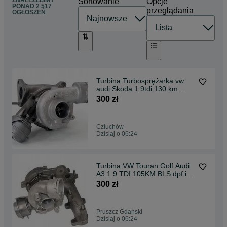
ZNALEŹLIŚMY
Sortowanie
Opcje
PONAD
2 517
przeglądania
OGŁOSZEŃ
Turbina Turbosprężarka vw
audi Skoda 1.9tdi 130 km
AWX AFV BGW 130km
300 zł
Człuchów
Dzisiaj o 06:24
Turbina VW Touran Golf Audi
A3 1.9 TDI 105KM BLS dpf i
bez
300 zł
Pruszcz Gdański
Dzisiaj o 06:24